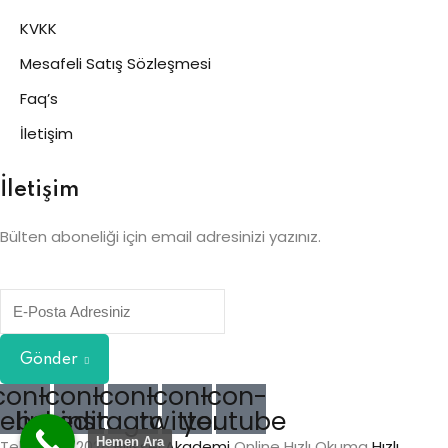
KVKK
Mesafeli Satış Sözleşmesi
Faq’s
İletişim
İletişim
Bülten aboneliği için email adresinizi yazınız.
Gönder
con-
Icon-
Icon-
Icon-
Icon-
cebook
linkedin2
instagram
twitter
youtube
Hemen Ara
Telif Hakkı 2026
Bilişsel Akademi
Online Hızlı Okuma
Hızlı