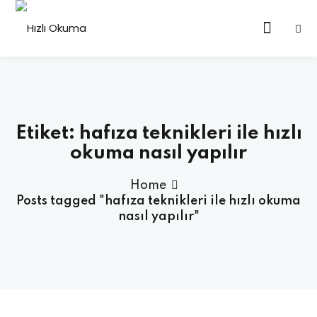
Skip
to
Sign in
Sign up
content
Sign in
Don’t have an account?
Sign up
Etiket:
hafıza teknikleri ile hızlı
rebir Özel Ders Online
okuma nasıl yapılır
up Eğitimi Online
Home
Posts tagged "hafıza teknikleri ile hızlı okuma
nasıl yapılır"
Lost your password?
Remember me