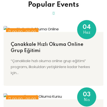
Popular Events
Sign up
Already have an account?
Sign in
04
00:00 - 00:00
Haz
Çanakkale Hızlı Okuma Online
Grup Eğitimi
“Çanakkale hızlı okuma online grup eğitimi”
programı, ilkokuldan yetişkinlere kadar herkes
için...
03
00:00 - 00:00
Nis