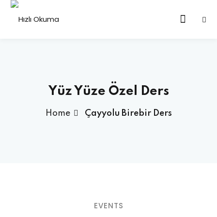
Sign in
Sign up
Sign in
Don’t have an account?
Sign up
Yüz Yüze Özel Ders
rebir Özel Ders Online
Home
Çayyolu Birebir Ders
up Eğitimi Online
Lost your password?
Remember me
EVENTS