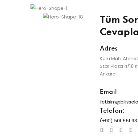
Tüm Sor
Lost your password?
Remember me
Cevapl
Adres
Koru Mah. Ahmet 
Star Plaza 4/18 
Sign up
Ankara
Already have an account?
Sign in
Email
iletisim@biliss
Telefon:
(+90) 501 551 93