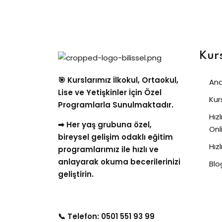
Kur
🎯 Kurslarımız İlkokul, Ortaokul,
Ana
Lise ve Yetişkinler İçin Özel
Kurs
Programlarla Sunulmaktadır.
Hız
➡ Her yaş grubuna özel,
Onl
bireysel gelişim odaklı eğitim
Hız
programlarımız ile hızlı ve
anlayarak okuma becerilerinizi
Blo
geliştirin.
📞 Telefon: 0501 551 93 99