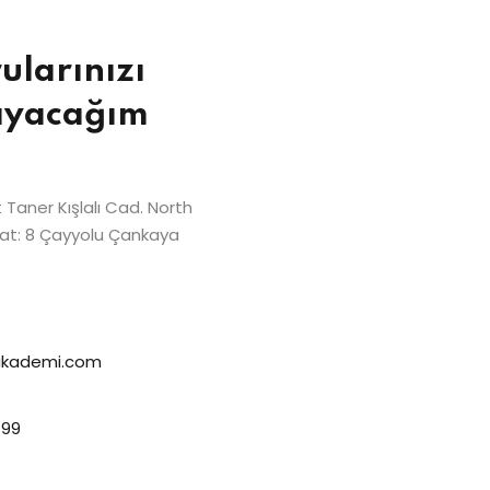
ularınızı
ayacağım
Taner Kışlalı Cad. North
Kat: 8 Çayyolu Çankaya
elakademi.com
 99