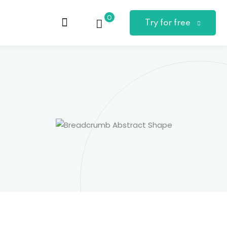
0
Try for free