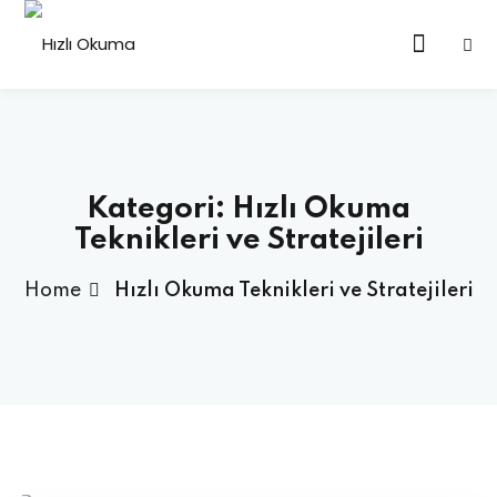
Sign in
Sign up
Sign in
Don’t have an account?
Sign up
Kategori:
Hızlı Okuma
rebir Özel Ders Online
Teknikleri ve Stratejileri
up Eğitimi Online
Home
Hızlı Okuma Teknikleri ve Stratejileri
Lost your password?
Remember me