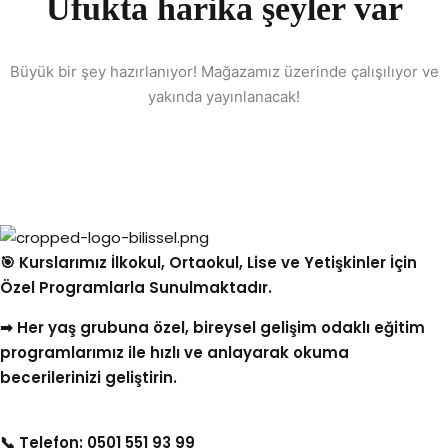
Ufukta harika şeyler var
Sign up
Already have an account?
Sign in
Büyük bir şey hazırlanıyor! Mağazamız üzerinde çalışılıyor ve
yakında yayınlanacak!
🎯 Kurslarımız İlkokul, Ortaokul, Lise ve Yetişkinler İçin
Özel Programlarla Sunulmaktadır.
➡ Her yaş grubuna özel, bireysel gelişim odaklı eğitim
programlarımız ile hızlı ve anlayarak okuma
becerilerinizi geliştirin.
📞 Telefon: 0501 551 93 99