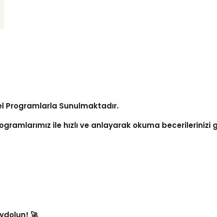
 Özel Programlarla Sunulmaktadır.
gramlarımız ile hızlı ve anlayarak okuma becerilerinizi ge
ydolun! 🚀