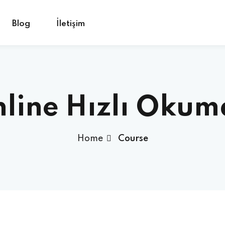
Blog
İletişim
Sign in
Sign up
line Hızlı Okum
Sign in
Home
Course
Don’t have an account?
Sign up