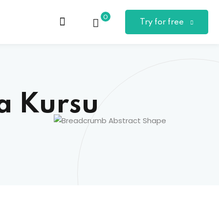
0
Try for free
a Kursu