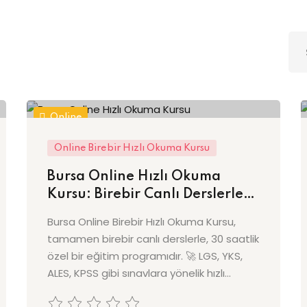
Lost your password?
Remember me
Online
Sign up
Online Birebir Hızlı Okuma Kursu
Already have an account?
Sign in
Bursa Online Hızlı Okuma
Kursu: Birebir Canlı Derslerle
Okuma Hızınızı Artırın!
Bursa Online Birebir Hızlı Okuma Kursu,
tamamen birebir canlı derslerle, 30 saatlik
özel bir eğitim programıdır. 🚀 LGS, YKS,
ALES, KPSS gibi sınavlara yönelik hızlı...